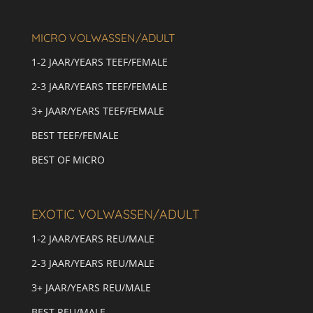
MICRO VOLWASSEN/ADULT
1-2 JAAR/YEARS TEEF/FEMALE
2-3 JAAR/YEARS TEEF/FEMALE
3+ JAAR/YEARS TEEF/FEMALE
BEST TEEF/FEMALE
BEST OF MICRO
EXOTIC VOLWASSEN/ADULT
1-2 JAAR/YEARS REU/MALE
2-3 JAAR/YEARS REU/MALE
3+ JAAR/YEARS REU/MALE
BEST REU/MALE