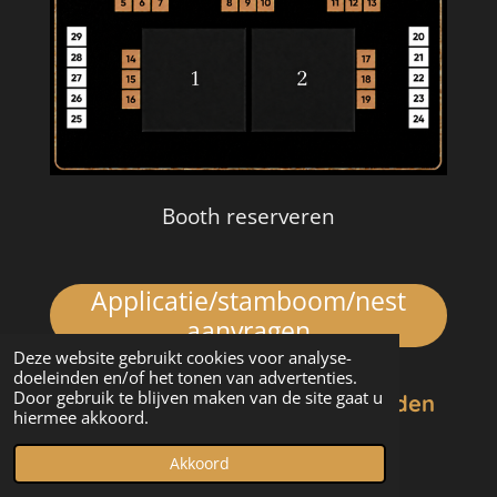
Booth reserveren
Applicatie/stamboom/nest
aanvragen
Deze website gebruikt cookies voor analyse-
doeleinden en/of het tonen van advertenties.
Door gebruik te blijven maken van de site gaat u
Extra informatie & voorwaarden
hiermee akkoord.
deelname show:
Akkoord
Stamboom/applicatie aanvragen: