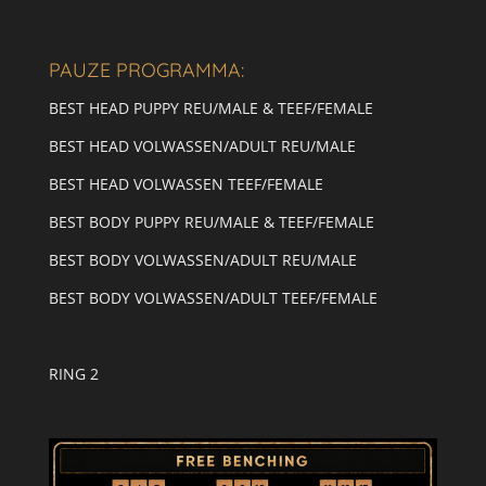
PAUZE PROGRAMMA:
BEST HEAD PUPPY REU/MALE & TEEF/FEMALE
BEST HEAD VOLWASSEN/ADULT REU/MALE
BEST HEAD VOLWASSEN TEEF/FEMALE
BEST BODY PUPPY REU/MALE & TEEF/FEMALE
BEST BODY VOLWASSEN/ADULT REU/MALE
BEST BODY VOLWASSEN/ADULT TEEF/FEMALE
RING 2