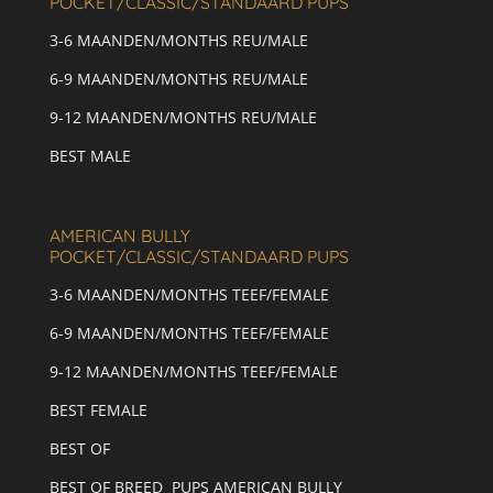
POCKET/CLASSIC/STANDAARD PUPS
3-6 MAANDEN/MONTHS REU/MALE
6-9 MAANDEN/MONTHS REU/MALE
9-12 MAANDEN/MONTHS REU/MALE
BEST MALE
AMERICAN BULLY
POCKET/CLASSIC/STANDAARD PUPS
3-6 MAANDEN/MONTHS TEEF/FEMALE
6-9 MAANDEN/MONTHS TEEF/FEMALE
9-12 MAANDEN/MONTHS TEEF/FEMALE
BEST FEMALE
BEST OF
BEST OF BREED PUPS AMERICAN BULLY