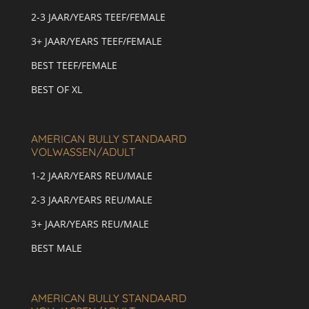
2-3 JAAR/YEARS TEEF/FEMALE
3+ JAAR/YEARS TEEF/FEMALE
BEST TEEF/FEMALE
BEST OF XL
AMERICAN BULLY STANDAARD
VOLWASSEN/ADULT
1-2 JAAR/YEARS REU/MALE
2-3 JAAR/YEARS REU/MALE
3+ JAAR/YEARS REU/MALE
BEST MALE
AMERICAN BULLY STANDAARD