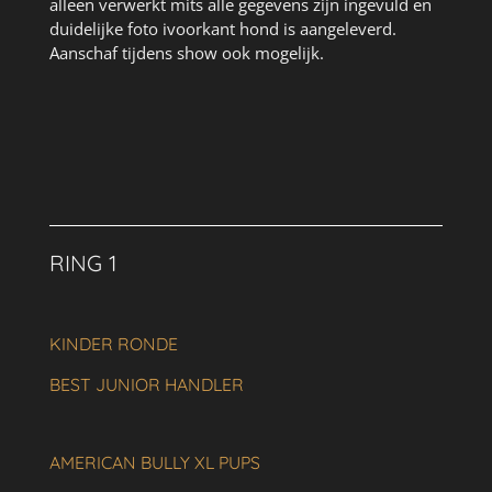
alleen verwerkt mits alle gegevens zijn ingevuld en
duidelijke foto ivoorkant hond is aangeleverd.
Aanschaf tijdens show ook mogelijk.
RING 1
KINDER RONDE
BEST JUNIOR HANDLER
AMERICAN BULLY XL PUPS