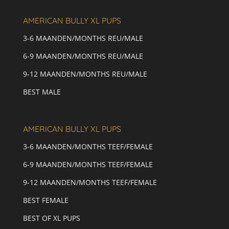
AMERICAN BULLY XL PUPS
3-6 MAANDEN/MONTHS REU/MALE
6-9 MAANDEN/MONTHS REU/MALE
9-12 MAANDEN/MONTHS REU/MALE
BEST MALE
AMERICAN BULLY XL PUPS
3-6 MAANDEN/MONTHS TEEF/FEMALE
6-9 MAANDEN/MONTHS TEEF/FEMALE
9-12 MAANDEN/MONTHS TEEF/FEMALE
BEST FEMALE
BEST OF XL PUPS