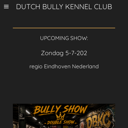
DUTCH BULLY KENNEL CLUB
Ga
direct
naar
de
hoofdinhoud
UPCOMING SHOW:
Zondag 5-7-202
regio Eindhoven Nederland