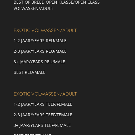
BEST OF BREED OPEN KLASSE/OPEN CLASS
VOLWASSEN/ADULT
EXOTIC VOLWASSEN/ADULT
1-2 JAAR/YEARS REU/MALE
2-3 JAAR/YEARS REU/MALE
3+ JAAR/YEARS REU/MALE
BEST REU/MALE
EXOTIC VOLWASSEN/ADULT
1-2 JAAR/YEARS TEEF/FEMALE
2-3 JAAR/YEARS TEEF/FEMALE
3+ JAAR/YEARS TEEF/FEMALE