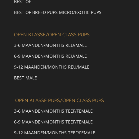
BEST OF
BEST OF BREED PUPS MICRO/EXOTIC PUPS
OPEN KLASSE/OPEN CLASS PUPS
3-6 MAANDEN/MONTHS REU/MALE
6-9 MAANDEN/MONTHS REU/MALE
9-12 MAANDEN/MONTHS REU/MALE
BEST MALE
OPEN KLASSE PUPS/OPEN CLASS PUPS
3-6 MAANDEN/MONTHS TEEF/FEMALE
6-9 MAANDEN/MONTHS TEEF/FEMALE
9-12 MAANDEN/MONTHS TEEF/FEMALE