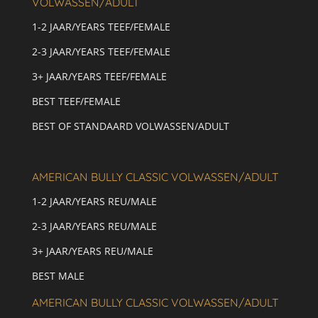
VOLWASSEN/ADULT
1-2 JAAR/YEARS TEEF/FEMALE
2-3 JAAR/YEARS TEEF/FEMALE
3+ JAAR/YEARS TEEF/FEMALE
BEST TEEF/FEMALE
BEST OF STANDAARD VOLWASSEN/ADULT
AMERICAN BULLY CLASSIC VOLWASSEN/ADULT
1-2 JAAR/YEARS REU/MALE
2-3 JAAR/YEARS REU/MALE
3+ JAAR/YEARS REU/MALE
BEST MALE
AMERICAN BULLY CLASSIC VOLWASSEN/ADULT